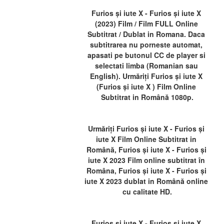
Furios și iute X - Furios și iute X 
(2023) Film / Film FULL Online 
Subtitrat / Dublat in Romana. Daca 
subtitrarea nu porneste automat, 
apasati pe butonul CC de player si 
selectati limba (Romanian sau 
English). Urmăriți Furios și iute X 
(Furios și iute X ) Film Online 
Subtitrat in Română 1080p.
Urmăriți Furios și iute X - Furios și 
iute X Film Online Subtitrat in 
Română, Furios și iute X - Furios și 
iute X 2023 Film online subtitrat în 
Româna, Furios și iute X - Furios și 
iute X 2023 dublat in Română online 
cu calitate HD.
Furios și iute X - Furios și iute X 