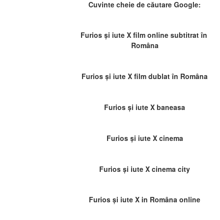
Cuvinte cheie de căutare Google:
Furios și iute X film online subtitrat în 
Româna
Furios și iute X film dublat în Româna
Furios și iute X baneasa
Furios și iute X cinema
Furios și iute X cinema city
Furios și iute X in Româna online