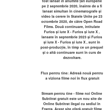
fost lansat în anumite țări europene 
pe 2 septembrie 2020, înainte de a fi 
lansat simultan în cinematografe și 
video la cerere în Statele Unite pe 23 
octombrie 2020, de către Open Road 
Films. Două continuare, intitulate 
Furios și iute X - Furios și iute X , 
lansate în septembrie 2023 și Furios 
și iute X - Furios și iute X , sunt în 
post-producție, în timp ce un prequel 
și o altă continuare sunt în curs de 
dezvoltare.
Flux pentru tine: Adresă nouă pentru 
a viziona filme noi în flux gratuit
Stream pentru tine - filme noi Online 
Subtitrat gratuit este un nou site de 
Online Subtitrat ilegal cu sediul în 
Franța. Acest site oferă gratuit filme 