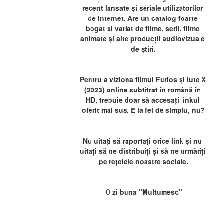
recent lansate și seriale utilizatorilor 
de internet. Are un catalog foarte 
bogat și variat de filme, serii, filme 
animate și alte producții audiovizuale 
de știri.
Pentru a viziona filmul Furios și iute X 
(2023) online subtitrat în română în 
HD, trebuie doar să accesați linkul 
oferit mai sus. E la fel de simplu, nu?
Nu uitați să raportați orice link și nu 
uitați să ne distribuiți și să ne urmăriți 
pe rețelele noastre sociale.
O zi buna "Multumesc"